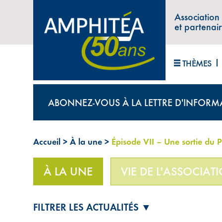
Association
et partenai
THÈMES
ABONNEZ-VOUS À LA LETTRE D'INFORM
Accueil
>
À la une
>
Épisode VII – Une sortie du P
À LA UNE
VIE DE L'ASSOCIAT
FILTRER LES ACTUALITÉS ▼