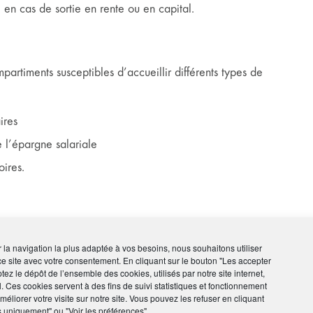
e en cas de sortie en rente ou en capital.
artiments susceptibles d’accueillir différents types de
ires
 l’épargne salariale
oires.
a sortie au terme du contrat peut se faire en rente ou à
ir la navigation la plus adaptée à vos besoins, nous souhaitons utiliser
ce site avec votre consentement. En cliquant sur le bouton "Les accepter
tion de sa résidence principale.
tez le dépôt de l’ensemble des cookies, utilisés par notre site internet,
l. Ces cookies servent à des fins de suivi statistiques et fonctionnement
ontrat ne peut se faire qu’en rente viagère.
éliorer votre visite sur notre site. Vous pouvez les refuser en cliquant
s uniquement" ou "Voir les préférences"