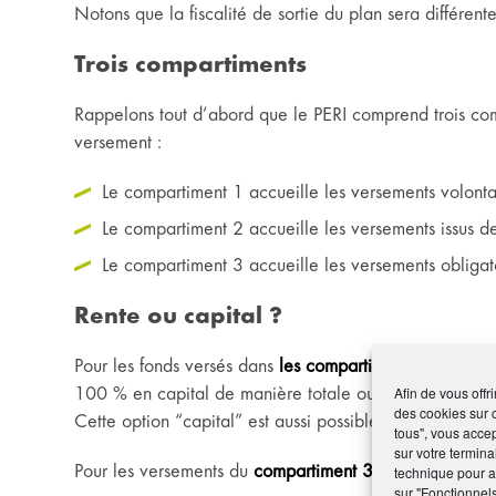
Notons que la fiscalité de sortie du plan sera différent
Trois compartiments
Rappelons tout d’abord que le PERI comprend trois comp
versement :
Le compartiment 1 accueille les versements volonta
Le compartiment 2 accueille les versements issus de
Le compartiment 3 accueille les versements obligat
Rente ou capital ?
Pour les fonds versés dans
les compartiments 1 et 2
, l
100 % en capital de manière totale ou partielle.
Afin de vous offr
des cookies sur 
Cette option “capital” est aussi possible pour l’acquisi
tous", vous accep
sur votre termina
Pour les versements du
compartiment 3
, la sortie du c
technique pour am
sur "Fonctionnel