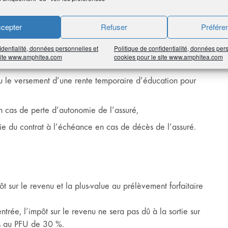
cepter
Refuser
Préfére
e prévoyance
identialité, données personnelles et
Politique de confidentialité, données per
 site www.amphitea.com
cookies pour le site www.amphitea.com
ouples que le PERP :
ou le versement d’une rente temporaire d’éducation pour
n cas de perte d’autonomie de l’assuré,
tie du contrat à l’échéance en cas de décès de l’assuré.
ôt sur le revenu et la plus-value au prélèvement forfaitaire
ntrée, l’impôt sur le revenu ne sera pas dû à la sortie sur
ées au PFU de 30 %.