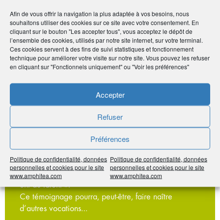
>
Lire l’article
Afin de vous offrir la navigation la plus adaptée à vos besoins, nous
souhaitons utiliser des cookies sur ce site avec votre consentement. En
cliquant sur le bouton "Les accepter tous", vous acceptez le dépôt de
l’ensemble des cookies, utilisés par notre site internet, sur votre terminal.
Ces cookies servent à des fins de suivi statistiques et fonctionnement
technique pour améliorer votre visite sur notre site. Vous pouvez les refuser
en cliquant sur "Fonctionnels uniquement" ou "Voir les préférences"
Vous aussi, racontez-nous votre
engagement
Accepter
Vous êtes adhérent AMPHITÉA, vous êtes ou avez
Refuser
dans votre famille ou dans votre entourage des
personnes qui s’engagent pour un monde meilleur,
Préférences
soit dans le cadre de son travail, soit dans une
Politique de confidentialité, données
Politique de confidentialité, données
association, soit à titre personnel ?
personnelles et cookies pour le site
personnelles et cookies pour le site
Venez en parler dans notre rubrique « Nos jeunes
www.amphitea.com
www.amphitea.com
ont du talent ».
Ce témoignage pourra, peut-être, faire naître
d’autres vocations…