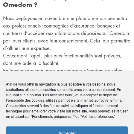
Omedom ?
Nous déployons en novembre une plateforme qui permettra
aux professionnels (compagnies d’assurance, banques et
courtiers) d’accéder aux informations déposées sur Omedom
par leurs clients, avec leur consentement. Cela leur permettra
d’affiner leur expertise.
Concernant l’appli, plusieurs fonctionnalités sont prévues,
dont une aide à la fiscalité.
En janvier prochain, nous présenterons Omedom au salon
international de l’innovation à Las Vegas.
Afin de vous offrir la navigation la plus adaptée à vos besoins, nous
Enfin, nous sommes en train de finaliser une augmentation de
souhaitons utiliser des cookies sur ce site avec votre consentement. En
capital et prévoyons de multiplier par deux nos effectifs en
cliquant sur le bouton "Les accepter tous", vous acceptez le dépôt de
l’ensemble des cookies, utilisés par notre site internet, sur votre terminal.
2024.
Ces cookies servent à des fins de suivi statistiques et fonctionnement
technique pour améliorer votre visite sur notre site. Vous pouvez les refuser
en cliquant sur "Fonctionnels uniquement" ou "Voir les préférences"
Accepter