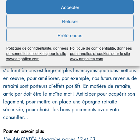
Accepter
20-40 ans – Placer sa retraite en ligne de
Refuser
mire
Préférences
Même si l’on ne pense généralement pas à sa retraite
lorsqu’on entre dans le monde du travail, prendre l’habitude
Politique de confidentialité, données
Politique de confidentialité, données
personnelles et cookies pour le site
personnelles et cookies pour le site
de la garder en ligne de mire est stratégique. Plus tôt on
www.amphitea.com
www.amphitea.com
commence à la préparer, plus l’éventail des possibilités qui
s’offrent à nous est large et plus les moyens que nous mettons
en œuvre, pour améliorer, par exemple, nos futurs revenus de
retraité sont porteurs d’effets positifs. En matière de retraite,
anticiper doit être le maître mot ! Anticiper pour acquérir son
logement, pour mettre en place une épargne retraite
sécurisée, pour choisir les bons placements avec votre
conseiller…
Pour en savoir plus
Lire AMPHITÉA Magazine pages 12 et 13