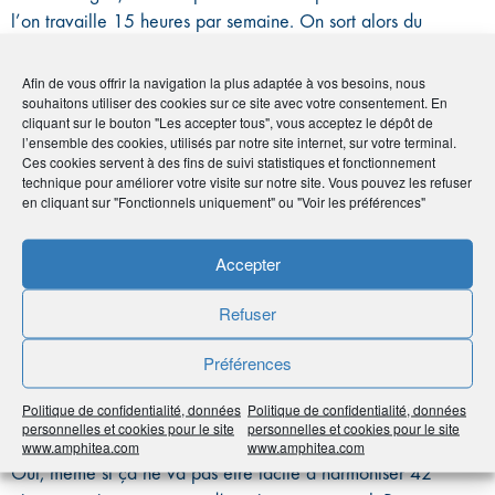
l’on travaille 15 heures par semaine. On sort alors du
système de protection sociale, sans pouvoir vivre avec ce
qu’on gagne. En France, heureusement, la solidarité
Afin de vous offrir la navigation la plus adaptée à vos besoins, nous
souhaitons utiliser des cookies sur ce site avec votre consentement. En
nationale prend le relais avec le minimum vieillesse et le
cliquant sur le bouton "Les accepter tous", vous acceptez le dépôt de
minimum contributif.
l’ensemble des cookies, utilisés par notre site internet, sur votre terminal.
Ces cookies servent à des fins de suivi statistiques et fonctionnement
Notre système de protection sociale
technique pour améliorer votre visite sur notre site. Vous pouvez les refuser
en cliquant sur "Fonctionnels uniquement" ou "Voir les préférences"
date de 1945. Doit-il évoluer ?
Oui, c’est obligatoire ! Il faut rétablir l’équité entre les
Accepter
citoyens. Je suis un fervent partisan de ce postulat de la
Refuser
réforme Delevoye selon lequel un euro cotisé donnera les
mêmes droits, quel que soit le régime de retraite.
Préférences
Cette réforme va donc dans le bon
Politique de confidentialité, données
Politique de confidentialité, données
sens…
personnelles et cookies pour le site
personnelles et cookies pour le site
www.amphitea.com
www.amphitea.com
Oui, même si ça ne va pas être facile d’harmoniser 42