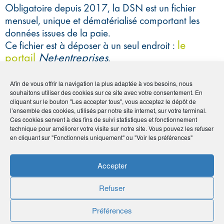
Obligatoire depuis 2017, la DSN est un fichier
mensuel, unique et dématérialisé comportant les
données issues de la paie.
le
Ce fichier est à déposer à un seul endroit :
portail
Net-entreprises
.
La DSN remplace l’ensemble des déclarations
périodiques ou évènementielles et diverses formalités
Afin de vous offrir la navigation la plus adaptée à vos besoins, nous
souhaitons utiliser des cookies sur ce site avec votre consentement. En
administratives adressées jusqu’à aujourd’hui par les
cliquant sur le bouton "Les accepter tous", vous acceptez le dépôt de
employeurs à une diversité d’acteurs (CPAM, Urssaf,
l’ensemble des cookies, utilisés par notre site internet, sur votre terminal.
AGIRC ARRCO, Organismes complémentaires, Pôle
Ces cookies servent à des fins de suivi statistiques et fonctionnement
technique pour améliorer votre visite sur notre site. Vous pouvez les refuser
emploi, Centre des impôts, Caisses régimes
en cliquant sur "Fonctionnels uniquement" ou "Voir les préférences"
spéciaux…).
Accepter
Une aide technique
Refuser
Paramétrez vos systèmes de paie
.
Pour que les informations destinées aux interlocuteurs
Préférences
administratifs de l’entreprise soient bien transmises – par