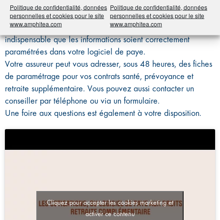
exemple en matière de DSN retraite complémentaire, pour
Politique de confidentialité, données
Politique de confidentialité, données
que le salarié perçoive le juste montant de sa retraite
personnelles et cookies pour le site
personnelles et cookies pour le site
www.amphitea.com
www.amphitea.com
complémentaire Agirc-Arrco une fois à la retraite – il est
indispensable que les informations soient correctement
paramétrées dans votre logiciel de paye.
Votre assureur peut vous adresser, sous 48 heures, des fiches
de paramétrage pour vos contrats santé, prévoyance et
retraite supplémentaire. Vous pouvez aussi contacter un
conseiller par téléphone ou via un formulaire.
Une foire aux questions est également à votre disposition.
Cliquez pour accepter les cookies marketing et
activer ce contenu