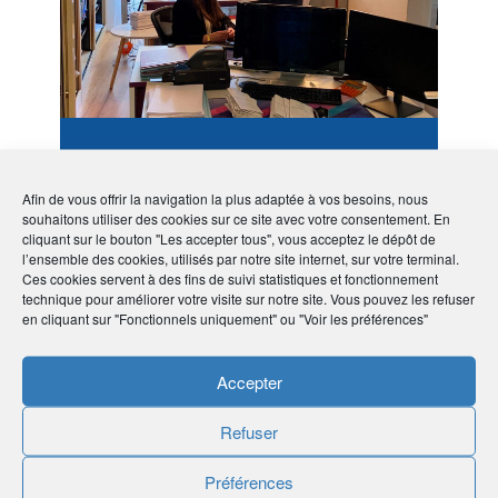
FA-G PERENNE
Petit Syndic, grande
Afin de vous offrir la navigation la plus adaptée à vos besoins, nous
présence pour les clients !
souhaitons utiliser des cookies sur ce site avec votre consentement. En
cliquant sur le bouton "Les accepter tous", vous acceptez le dépôt de
l’ensemble des cookies, utilisés par notre site internet, sur votre terminal.
Ces cookies servent à des fins de suivi statistiques et fonctionnement
technique pour améliorer votre visite sur notre site. Vous pouvez les refuser
en cliquant sur "Fonctionnels uniquement" ou "Voir les préférences"
Accepter
#Ile-de-France
#75 Paris
#Activités juridiques et
comptables
Refuser
Préférences