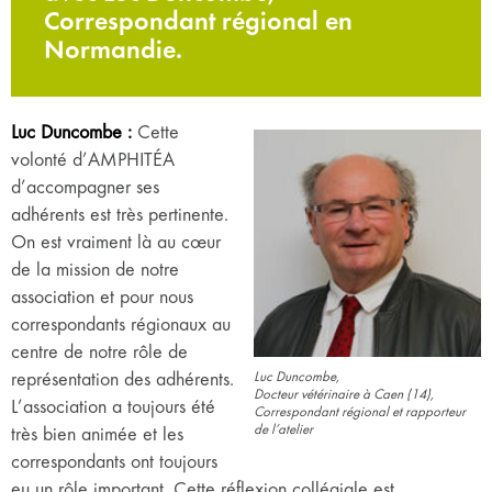
Correspondant régional en
Normandie.
Luc Duncombe :
Cette
volonté d’AMPHITÉA
d’accompagner ses
adhérents est très pertinente.
On est vraiment là au cœur
de la mission de notre
association et pour nous
correspondants régionaux au
centre de notre rôle de
représentation des adhérents.
Luc Duncombe,
Docteur vétérinaire à Caen (14),
L’association a toujours été
Correspondant régional et rapporteur
de l’atelier
très bien animée et les
correspondants ont toujours
eu un rôle important. Cette réflexion collégiale est