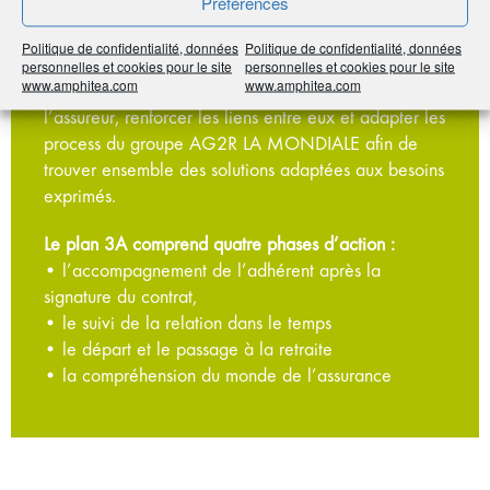
Préférences
Pour mieux accompagner ses adhérents, l’association
Politique de confidentialité, données
Politique de confidentialité, données
s’est fixée trois orientations : favoriser la
personnelles et cookies pour le site
personnelles et cookies pour le site
www.amphitea.com
www.amphitea.com
compréhension réciproque entre l’adhérent et
l’assureur, renforcer les liens entre eux et adapter les
process du groupe AG2R LA MONDIALE afin de
trouver ensemble des solutions adaptées aux besoins
exprimés.
Le plan 3A comprend quatre phases d’action :
• l’accompagnement de l’adhérent après la
signature du contrat,
• le suivi de la relation dans le temps
• le départ et le passage à la retraite
• la compréhension du monde de l’assurance