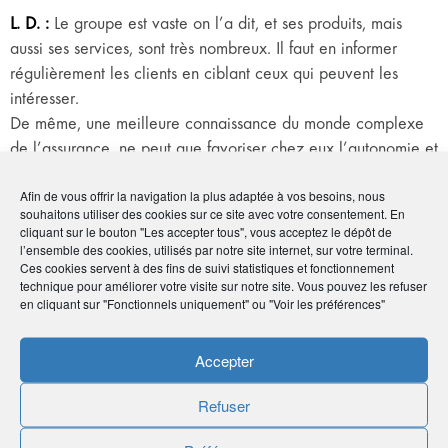
L. D. :
Le groupe est vaste on l’a dit, et ses produits, mais
aussi ses services, sont très nombreux. Il faut en informer
régulièrement les clients en ciblant ceux qui peuvent les
intéresser.
De même, une meilleure connaissance du monde complexe
de l’assurance, ne peut que favoriser chez eux l’autonomie et
la prise de décision.
Afin de vous offrir la navigation la plus adaptée à vos besoins, nous
Enfin, face à une concurrence agressive qui, parfois, ne
souhaitons utiliser des cookies sur ce site avec votre consentement. En
s’embarrasse pas de scrupules, le groupe AG2R LA
cliquant sur le bouton "Les accepter tous", vous acceptez le dépôt de
MONDIALE affiche, lui, une attitude très exemplaire. Il
l’ensemble des cookies, utilisés par notre site internet, sur votre terminal.
Ces cookies servent à des fins de suivi statistiques et fonctionnement
devrait mieux le faire savoir, tout en étant très réactif dans la
technique pour améliorer votre visite sur notre site. Vous pouvez les refuser
communication sur les nouveaux produits !
en cliquant sur "Fonctionnels uniquement" ou "Voir les préférences"
Accepter
Refuser
Plan 3A : AMPHITÉA Accompagne ses
Adhérents