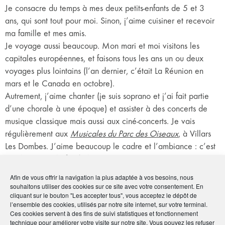
Je consacre du temps à mes deux petits-enfants de 5 et 3
ans, qui sont tout pour moi. Sinon, j’aime cuisiner et recevoir
ma famille et mes amis.
Je voyage aussi beaucoup. Mon mari et moi visitons les
capitales européennes, et faisons tous les ans un ou deux
voyages plus lointains (l’an dernier, c’était La Réunion en
mars et le Canada en octobre).
Autrement, j’aime chanter (je suis soprano et j’ai fait partie
d’une chorale à une époque) et assister à des concerts de
musique classique mais aussi aux ciné-concerts. Je vais
régulièrement aux
Musicales du Parc des Oiseaux
, à Villars
Les Dombes. J’aime beaucoup le cadre et l’ambiance : c’est
en plein air, à la fin de l’été.
Afin de vous offrir la navigation la plus adaptée à vos besoins, nous
Votre rôle de Correspondante régionale
souhaitons utiliser des cookies sur ce site avec votre consentement. En
AMPHITÉA ?
cliquant sur le bouton "Les accepter tous", vous acceptez le dépôt de
l’ensemble des cookies, utilisés par notre site internet, sur votre terminal.
Ces cookies servent à des fins de suivi statistiques et fonctionnement
Je suis Correspondante régionale depuis 2015 et attaque ma
technique pour améliorer votre visite sur notre site. Vous pouvez les refuser