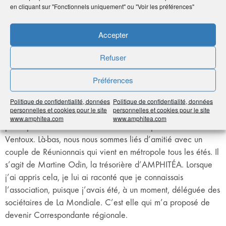
deuxième année comme Coordinatrice sur la région. Nous
en cliquant sur "Fonctionnels uniquement" ou "Voir les préférences"
venons d’accueillir des nouveaux Correspondants régionaux,
et je vais aider à les intégrer au mieux.
Accepter
J’ai également été référente AMPHITÉA auprès de la
Fondation AG2R LA MONDIALE, qui décernait notamment le
Refuser
Prix Coup de Cœur des adhérents.
Préférences
Une anecdote en lien avec AMPHITÉA ?
Politique de confidentialité, données
Politique de confidentialité, données
personnelles et cookies pour le site
personnelles et cookies pour le site
Avec mon mari, qui est passionné de motos anciennes, nous
www.amphitea.com
www.amphitea.com
participons à des réunions de motards au pied du Mont-
Ventoux. Là-bas, nous nous sommes liés d’amitié avec un
couple de Réunionnais qui vient en métropole tous les étés. Il
s’agit de Martine Odin, la trésorière d’AMPHITÉA. Lorsque
j’ai appris cela, je lui ai raconté que je connaissais
l’association, puisque j’avais été, à un moment, déléguée des
sociétaires de La Mondiale. C’est elle qui m’a proposé de
devenir Correspondante régionale.