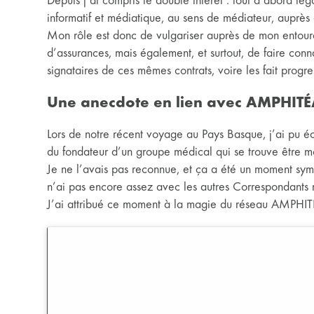
Depuis j’ai compris le double intérêt : tout d’abord lég
informatif et médiatique, au sens de médiateur, auprès
Mon rôle est donc de vulgariser auprès de mon entourag
d’assurances, mais également, et surtout, de faire conna
signataires de ces mêmes contrats, voire les fait progre
Une anecdote en lien avec AMPHITÉ
Lors de notre récent voyage au Pays Basque, j’ai pu éc
du fondateur d’un groupe médical qui se trouve être mo
Je ne l’avais pas reconnue, et ça a été un moment sy
n’ai pas encore assez avec les autres Correspondants 
J’ai attribué ce moment à la magie du réseau AMPHIT