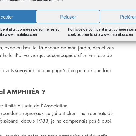
r le plaisir de la glisse sur l’eau et de l’apprentissage
cepter
Refuser
Préfére
identialité, données personnelles et
Politique de confidentialité, données per
 site www.amphitea.com
cookies pour le site www.amphitea.com
, avec du basilic, là encore de mon jardin, des olives
ne huile d’olive vierge, accompagnée d’un vin rosé de
et crozets savoyards accompagné d’un peu de bon lard
nal AMPHITÉA ?
 limité au sein de l’Association.
pondants régionaux car, étant client multi-contrats du
sionnel depuis 1988, je ne comprenais pas à quoi