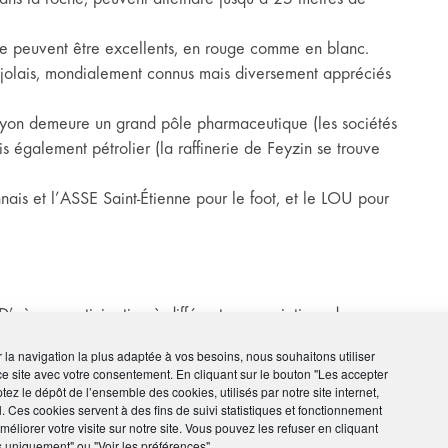
age peuvent être excellents, en rouge comme en blanc.
aujolais, mondialement connus mais diversement appréciés
 Lyon demeure un grand pôle pharmaceutique (les sociétés
s également pétrolier (la raffinerie de Feyzin se trouve
nais et l’ASSE Saint-Étienne pour le foot, et le LOU pour
D’où ma participation à différentes associations de mon
à 2008, ou encore la création d’un syndicat
ir la navigation la plus adaptée à vos besoins, nous souhaitons utiliser
 de confrères (et concurrents) à l’anglaise, et qui est
ce site avec votre consentement. En cliquant sur le bouton "Les accepter
tez le dépôt de l’ensemble des cookies, utilisés par notre site internet,
l. Ces cookies servent à des fins de suivi statistiques et fonctionnement
wie. Je vais souvent voir en concert le groupe Simple
éliorer votre visite sur notre site. Vous pouvez les refuser en cliquant
i, et suis ouvert à toute forme de musique francophone
s uniquement" ou "Voir les préférences"