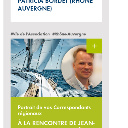
PATRICIA BORDET (RHÔNE
AUVERGNE)
#Vie de l'Association
#Rhône-Auvergne
Portrait de vos Correspondants
régionaux
À LA RENCONTRE DE JEAN-