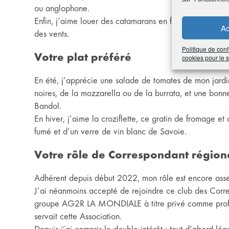
ou anglophone.
Enfin, j’aime louer des catamarans en famille et partage
Ac
des vents.
Politique de conf
Votre plat préféré
cookies pour le
En été, j’apprécie une salade de tomates de mon jardin
noires, de la mozzarella ou de la burrata, et une bon
Bandol.
En hiver, j’aime la croziflette, ce gratin de fromage 
fumé et d’un verre de vin blanc de Savoie.
Votre rôle de Correspondant régio
Adhérent depuis début 2022, mon rôle est encore assez
J’ai néanmoins accepté de rejoindre ce club des Corres
groupe AG2R LA MONDIALE à titre privé comme profes
servait cette Association.