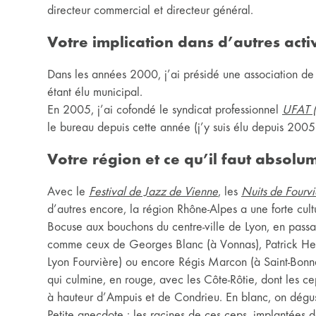
directeur commercial et directeur général.
Votre implication dans d’autres activ
Dans les années 2000, j’ai présidé une association de 
étant élu municipal.
En 2005, j’ai cofondé le syndicat professionnel
UFAT (
le bureau depuis cette année (j’y suis élu depuis 2005
Votre région et ce qu’il faut absolu
Avec le
Festival de Jazz de Vienne
, les
Nuits de Fourvi
d’autres encore, la région Rhône-Alpes a une forte cul
Bocuse aux bouchons du centre-ville de Lyon, en passan
comme ceux de Georges Blanc (à Vonnas), Patrick Henr
Lyon Fourvière) ou encore Régis Marcon (à Saint-Bonne
qui culmine, en rouge, avec les Côte-Rôtie, dont les cep
à hauteur d’Ampuis et de Condrieu. En blanc, on dégu
Petite anecdote : les racines de ces ceps, implantées 