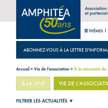
Association
et partenai
THÈMES
ABONNEZ-VOUS À LA LETTRE D'INFORM
Accueil
>
Vie de l'association
>
À la rencontre de
À LA UNE
VIE DE L'ASSOCIAT
FILTRER LES ACTUALITÉS ▼