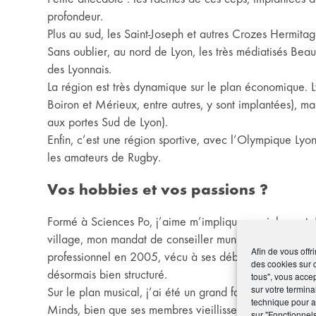
profondeur.
Plus au sud, les Saint-Joseph et autres Crozes Hermit
Sans oublier, au nord de Lyon, les très médiatisés Be
des Lyonnais.
La région est très dynamique sur le plan économique.
Boiron et Mérieux, entre autres, y sont implantées), mai
aux portes Sud de Lyon).
Enfin, c’est une région sportive, avec l’Olympique Lyon
les amateurs de Rugby.
Vos hobbies et vos passions ?
Formé à Sciences Po, j’aime m’impliquer socialement. 
village, mon mandat de conseiller municipal de 2001 
Afin de vous offr
professionnel en 2005, vécu à ses débuts comme un club
des cookies sur 
désormais bien structuré.
tous", vous accep
sur votre termina
Sur le plan musical, j’ai été un grand fan de David Bo
technique pour am
Minds, bien que ses membres vieillissent autant que mo
sur "Fonctionnel