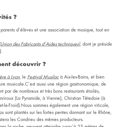
ités ?
parents d’élèves et une association de musique, tout en
Union des Fabricants d’Aides techniques)
, dont je préside
).
ment découvrir ?
ère à Lyon
, le
Festival Musilac
à Aix-les-Bains, et bien
ture musicale.C’est aussi une région gastronomique, de
t par de nombreux et très bons restaurants étoilés,
iroux (La Pyramide, à Vienne), Christian Têtedoie (à
t-le-Froid).Nous sommes également une région viticole,
s sont plantés sur les fortes pentes donnant sur le Rhône,
stera les Condrieu des mêmes producteurs.
dans la roche, peuvent atteindre jusqu’à 25 mètres de