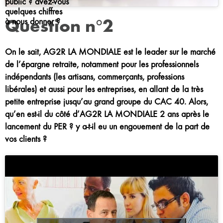
public ? avez-vous
quelques chiffres
Question n°2
à nous donner ?
On le sait, AG2R LA MONDIALE est le leader sur le marché
de l’épargne retraite, notamment pour les professionnels
indépendants (les artisans, commerçants, professions
libérales) et aussi pour les entreprises, en allant de la très
petite entreprise jusqu’au grand groupe du CAC 40.
Alors,
qu’en est-il du côté d’AG2R LA MONDIALE 2 ans après le
lancement du PER ? y a-t-il eu un engouement de la part de
vos clients ?