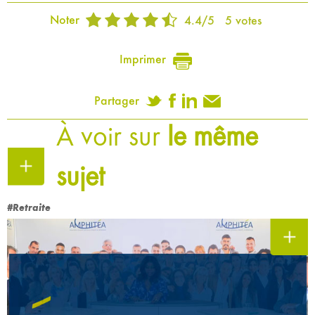
Noter
4.4
/
5
5
votes
Imprimer
Partager
À voir sur
le même
sujet
#Retraite