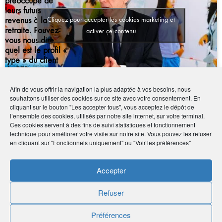
préoccupe de
transformation de
leurs futurs
leur ancien
revenus à la
Cliquez pour accepter les cookies marketing et
contrat ?
retraite. Pouvez-
activer ce contenu
vous nous dire
quel est le profil «
type » du client
du PER, et
notamment du PER
Afin de vous offrir la navigation la plus adaptée à vos besoins, nous
individuel, appelé
souhaitons utiliser des cookies sur ce site avec votre consentement. En
le PERI ?
cliquant sur le bouton "Les accepter tous", vous acceptez le dépôt de
l’ensemble des cookies, utilisés par notre site internet, sur votre terminal.
Question n°6
Ces cookies servent à des fins de suivi statistiques et fonctionnement
technique pour améliorer votre visite sur notre site. Vous pouvez les refuser
en cliquant sur "Fonctionnels uniquement" ou "Voir les préférences"
Ce Plan d’Épargne Retraite peut être souscrit auprès d’un
organisme financier, que cela soit une banque ou d’un
Accepter
organisme d’assurance comme AG2R LA MONDIALE.
Pourquoi le souscrire chez vous ? En quoi est-ce mieux pour
Refuser
le client de venir adhérer un PERI chez AG2R LA
MONDIALE ?
Préférences