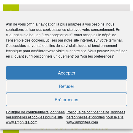
En savoir
plus
Afin de vous offrir la navigation la plus adaptée à vos besoins, nous
souhaitons utiliser des cookies sur ce site avec votre consentement. En
Sur votre association
cliquant sur le bouton "Les accepter tous", vous acceptez le dépôt de
l’ensemble des cookies, utilisés par notre site internet, sur votre terminal.
Ces cookies servent à des fins de suivi statistiques et fonctionnement
technique pour améliorer votre visite sur notre site. Vous pouvez les refuser
en cliquant sur "Fonctionnels uniquement" ou "Voir les préférences"
Par :
La rédaction
Publié le :
23 septembre 2020
Accepter
Noter
5
/
5
4
votes
Refuser
Imprimer
Préférences
Partager
Politique de confidentialité, données
Politique de confidentialité, données
personnelles et cookies pour le site
personnelles et cookies pour le site
À voir sur
le même
www.amphitea.com
www.amphitea.com