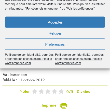
technique pour améliorer votre visite sur notre site. Vous pouvez les refuser
en cliquant sur "Fonctionnels uniquement" ou "Voir les préférences"
Accepter
Refuser
Préférences
Politique de confidentialité, données
Politique de confidentialité, données
personnelles et cookies pour le site
personnelles et cookies pour le site
Source : Rapport Delevoye, Juillet 2019
www.amphitea.com
www.amphitea.com
Par :
humancom
Publié le :
11 octobre 2019
Noter
0
/
5
0
votes
Imprimer