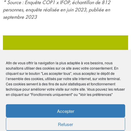
* Source : Enquête COP1 x IFOP, échantillon de 812
personnes, enquête réalisée en juin 2023, publiée en
septembre 2023
Les inscriptions pour l’année scolaire 2024-
2025 sont désormais ouvertes.
Afin de vous offrir la navigation la plus adaptée à vos besoins, nous
souhaitons utiliser des cookies sur ce site avec votre consentement. En
Pour plus d’informations et pour candidater,
cliquant sur le bouton "Les accepter tous", vous acceptez le dépôt de
l’ensemble des cookies, utilisés par notre site internet, sur votre terminal.
rendez-vous
ici
Ces cookies servent à des fins de suivi statistiques et fonctionnement
technique pour améliorer votre visite sur notre site. Vous pouvez les refuser
en cliquant sur "Fonctionnels uniquement" ou "Voir les préférences"
Accepter
Refuser
« J’ai déjà vécu seule dans un appartement