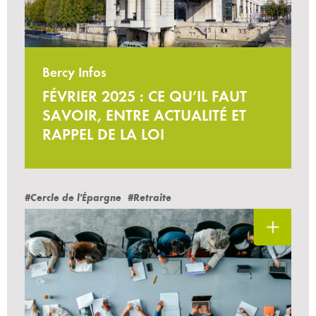
Bercy Infos
FÉVRIER 2025 : CE QU’IL FAUT
SAVOIR, ENTRE ACTUALITÉ ET
RAPPEL DE LA LOI
#Cercle de l'Épargne
#Retraite