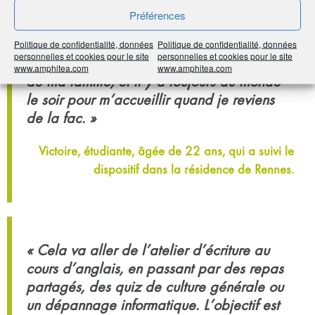
sur la métropole lilloise mais j’étais trop
Préférences
loin de chez mes parents. Ici, j’ai mon
appartement tout neuf à moindres frais,
Politique de confidentialité, données
Politique de confidentialité, données
personnelles et cookies pour le site
personnelles et cookies pour le site
près de la gare pour prendre le train, près
www.amphitea.com
www.amphitea.com
de ma famille, et il y a toujours du monde
le soir pour m’accueillir quand je reviens
de la fac. »
Victoire, étudiante, âgée de 22 ans, qui a suivi le
dispositif dans la résidence de Rennes.
« Cela va aller de l’atelier d’écriture au
cours d’anglais, en passant par des repas
partagés, des quiz de culture générale ou
un dépannage informatique. L’objectif est