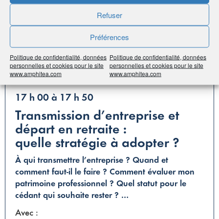
Nicolas El Kaim
, Conseiller expert retraite
AG2R LA MONDIALE
Refuser
Jean-Luc Marty
, Expert auprès des Conseils
Préférences
aux entreprises
Politique de confidentialité, données
Politique de confidentialité, données
personnelles et cookies pour le site
personnelles et cookies pour le site
www.amphitea.com
www.amphitea.com
Atelier n°4
17 h 00 à 17 h 50
Transmission d’entreprise et
départ en retraite :
quelle stratégie à adopter ?
À qui transmettre l’entreprise ? Quand et
comment faut-il le faire ? Comment évaluer mon
patrimoine professionnel ? Quel statut pour le
cédant qui souhaite rester ? …
Avec :