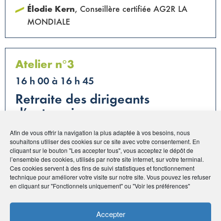
Élodie Kern
, Conseillère certifiée AG2R LA
MONDIALE
Atelier n°3
16 h 00 à 16 h 45
Retraite des dirigeants
d’entreprise :
comment faire les bons choix ?
Afin de vous offrir la navigation la plus adaptée à vos besoins, nous
souhaitons utiliser des cookies sur ce site avec votre consentement. En
Comment fonctionnent vos régimes de retraite ?
cliquant sur le bouton "Les accepter tous", vous acceptez le dépôt de
Combien allez-vous percevoir de revenus ?
l’ensemble des cookies, utilisés par notre site internet, sur votre terminal.
Quand choisir de partir ? Quel statut et
Ces cookies servent à des fins de suivi statistiques et fonctionnement
technique pour améliorer votre visite sur notre site. Vous pouvez les refuser
rémunération choisir en tant que chef
en cliquant sur "Fonctionnels uniquement" ou "Voir les préférences"
d’entreprise ? …
Avec :
Accepter