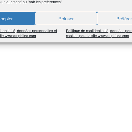
s uniquement" ou "Voir les préférences"
cepter
Refuser
Préfére
identialité, données personnelles et
Politique de confidentialité, données per
 site www.amphitea.com
cookies pour le site www.amphitea.com