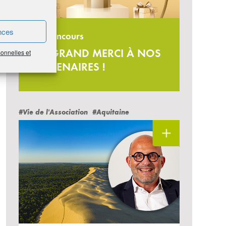
nces
Jeu-concours
UN GRAND MERCI À NOS
sonnelles et
PARTENAIRES !
#Vie de l'Association
#Aquitaine