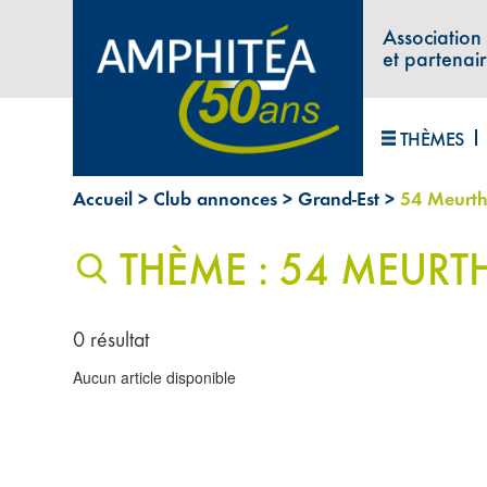
Association
et partenai
THÈMES
Accueil
>
Club annonces
>
Grand-Est
>
54 Meurth
THÈME : 54 MEURT
0 résultat
Aucun article disponible