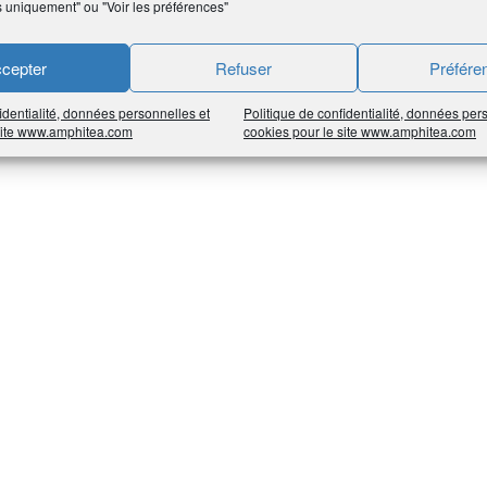
s uniquement" ou "Voir les préférences"
cepter
Refuser
Préfére
identialité, données personnelles et
Politique de confidentialité, données per
 site www.amphitea.com
cookies pour le site www.amphitea.com