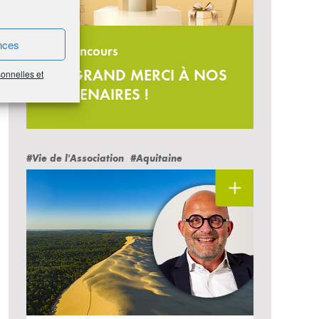
nces
Jeu-concours
UN GRAND MERCI À NOS
sonnelles et
PARTENAIRES !
#Vie de l'Association
#Aquitaine