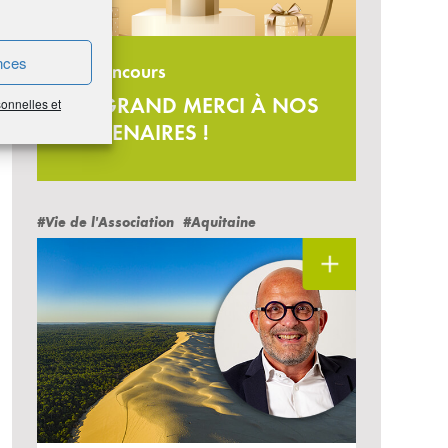
nces
Jeu-concours
UN GRAND MERCI À NOS
sonnelles et
PARTENAIRES !
#Vie de l'Association
#Aquitaine