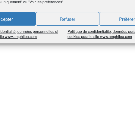
s uniquement" ou "Voir les préférences"
cepter
Refuser
Préfére
identialité, données personnelles et
Politique de confidentialité, données per
 site www.amphitea.com
cookies pour le site www.amphitea.com