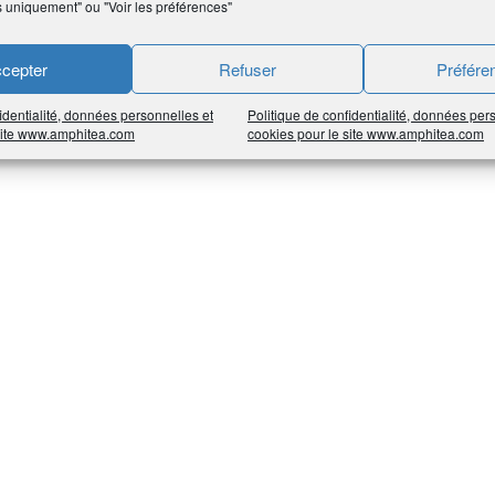
s uniquement" ou "Voir les préférences"
cepter
Refuser
Préfére
identialité, données personnelles et
Politique de confidentialité, données per
 site www.amphitea.com
cookies pour le site www.amphitea.com