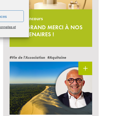
nces
Jeu-concours
UN GRAND MERCI À NOS
sonnelles et
PARTENAIRES !
#Vie de l'Association
#Aquitaine