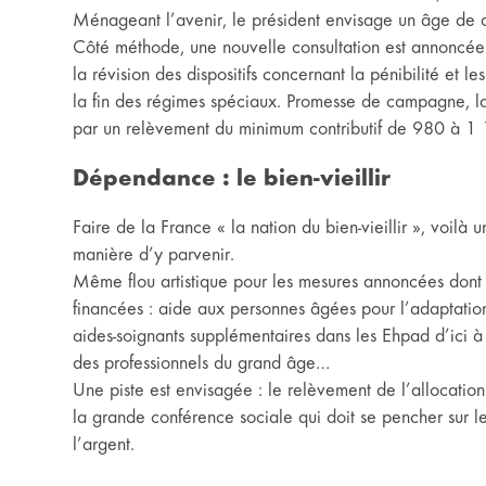
Ménageant l’avenir, le président envisage un âge de d
Côté méthode, une nouvelle consultation est annoncée
la révision des dispositifs concernant la pénibilité et l
la fin des régimes spéciaux. Promesse de campagne, la
par un relèvement du minimum contributif de 980 à 1 
Dépendance : le bien-vieillir
Faire de la France « la nation du bien-vieillir », voi
manière d’y parvenir.
Même flou artistique pour les mesures annoncées dont 
financées : aide aux personnes âgées pour l’adaptatio
aides-soignants supplémentaires dans les Ehpad d’ici à
des professionnels du grand âge…
Une piste est envisagée : le relèvement de l’allocatio
la grande conférence sociale qui doit se pencher sur 
l’argent.