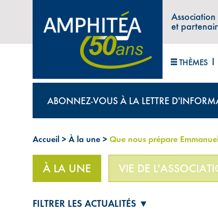
Association
et partenai
THÈMES
ABONNEZ-VOUS À LA LETTRE D'INFORM
Accueil
>
À la une
>
Que nous prépare Emmanue
À LA UNE
VIE DE L'ASSOCIAT
FILTRER LES ACTUALITÉS ▼