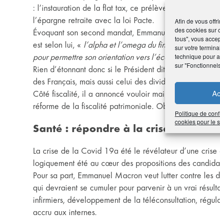
: l’instauration de la flat tax, ce prélèvement forfaitair
l’épargne retraite avec la loi Pacte.
Afin de vous offr
des cookies sur 
Évoquant son second mandat, Emmanuel Macron a insisté 
tous", vous accep
est selon lui, «
l’alpha et l’omega du financement de l’éco
sur votre termina
pour permettre son orientation vers l’économie réelle
technique pour am
».
sur "Fonctionnel
Rien d’étonnant donc si le Président dit vouloir mainten
des Français, mais aussi celui des dividendes.
Ac
Côté fiscalité, il a annoncé vouloir maintenir l’Impôt su
réforme de la fiscalité patrimoniale. Objectif : faciliter
Politique de conf
cookies pour le
Santé : répondre à la crise
La crise de la Covid 19a été le révélateur d’une crise 
logiquement été au cœur des propositions des candidat
Pour sa part, Emmanuel Macron veut lutter contre les
qui devraient se cumuler pour parvenir à un vrai résul
infirmiers, développement de la téléconsultation, régul
accru aux internes.