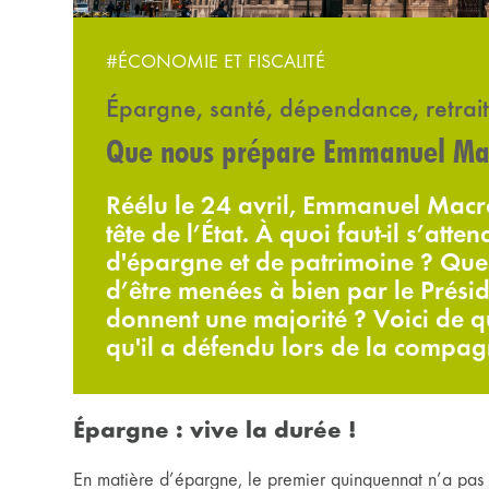
#ÉCONOMIE ET FISCALITÉ
Épargne, santé, dépendance, retrait
Que nous prépare Emmanuel Ma
Réélu le 24 avril, Emmanuel Mac
tête de l’État. À quoi faut-il s’att
d'épargne et de patrimoine ? Quel
d’être menées à bien par le Présiden
donnent une majorité ? Voici de qu
qu'il a défendu lors de la compag
Épargne : vive la durée !
En matière d’épargne, le premier quinquennat n’a pas