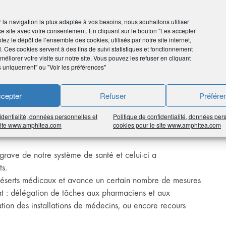
e unique sur les revenus du capital, et la refonte de
ir la navigation la plus adaptée à vos besoins, nous souhaitons utiliser
ce site avec votre consentement. En cliquant sur le bouton "Les accepter
sur le fait que l’épargne longue sera sa priorité. Elle
tez le dépôt de l’ensemble des cookies, utilisés par notre site internet,
nomie. Sa visibilité et sa stabilité doivent être favorisées
l. Ces cookies servent à des fins de suivi statistiques et fonctionnement
éliorer votre visite sur notre site. Vous pouvez les refuser en cliquant
s uniquement" ou "Voir les préférences"
ir le statut de l’assurance vie, placement financier préféré
cepter
Refuser
Préfére
r la fortune immobilière (IFI), tout en envisageant une
 la transmission du patrimoine.
identialité, données personnelles et
Politique de confidentialité, données per
 site www.amphitea.com
cookies pour le site www.amphitea.com
grave de notre système de santé et celui-ci a
s.
 déserts médicaux et avance un certain nombre de mesures
tat : délégation de tâches aux pharmaciens et aux
ation des installations de médecins, ou encore recours