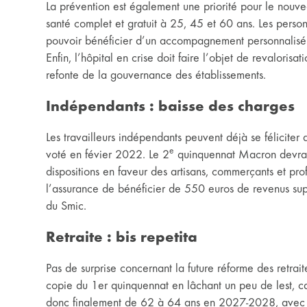
La prévention est également une priorité pour le nouve
santé complet et gratuit à 25, 45 et 60 ans. Les perso
pouvoir bénéficier d’un accompagnement personnalisé
Enfin, l’hôpital en crise doit faire l’objet de revaloris
refonte de la gouvernance des établissements.
Indépendants : baisse des charges
Les travailleurs indépendants peuvent déjà se féliciter 
e
voté en févier 2022. Le 2
quinquennat Macron devrait
dispositions en faveur des artisans, commerçants et pro
l’assurance de bénéficier de 550 euros de revenus sup
du Smic.
Retraite : bis repetita
Pas de surprise concernant la future réforme des retra
copie du 1er quinquennat en lâchant un peu de lest, c
donc finalement de 62 à 64 ans en 2027-2028, avec u