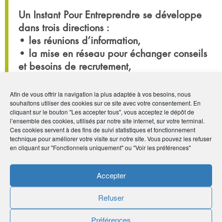
Un Instant Pour Entreprendre se développe
dans trois directions :
• les réunions d’information,
• la mise en réseau pour échanger conseils
et besoins de recrutement,
• des “after-works” dédiés permettant par
exemple aux dirigeants d’une même
Afin de vous offrir la navigation la plus adaptée à vos besoins, nous
souhaitons utiliser des cookies sur ce site avec votre consentement. En
profession de travailler entre eux.
cliquant sur le bouton "Les accepter tous", vous acceptez le dépôt de
l’ensemble des cookies, utilisés par notre site internet, sur votre terminal.
Ces cookies servent à des fins de suivi statistiques et fonctionnement
technique pour améliorer votre visite sur notre site. Vous pouvez les refuser
en cliquant sur "Fonctionnels uniquement" ou "Voir les préférences"
Par :
La rédaction
Accepter
Publié le :
27 juillet 2021
Refuser
Noter
5
/
5
1
vote
Préférences