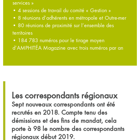
services »
• 4 sessions de travail du comité « Gestion »
• 8 réunions d’adhérents en métropole et Outre-mer
• 80 réunions de proximité sur l’ensemble des
territoires
• 184 783 numéros pour le tirage moyen
d’AMPHITÉA Magazine avec trois numéros par an
Les correspondants régionaux
Sept nouveaux correspondants ont été
recrutés en 2018. Compte tenu des
démissions et des fins de mandat, cela
porte à 98 le nombre des correspondants
régionaux début 2019.