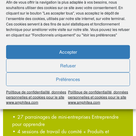
Afin de vous offrir la navigation la plus adaptée à vos besoins, nous
dépassée pour la première fois à
souhaitons utiliser des cookies sur ce site avec votre consentement. En
l’occasion de cette assemblée générale.
cliquant sur le bouton "Les accepter tous", vous acceptez le dépôt de
l’ensemble des cookies, utilisés par notre site internet, sur votre terminal.
Que ce soit par Internet, par un pouvoir ou
Ces cookies servent à des fins de suivi statistiques et fonctionnement
par une présence physique, les adhérents
technique pour améliorer votre visite sur notre site. Vous pouvez les refuser
en cliquant sur "Fonctionnels uniquement" ou "Voir les préférences"
d’AMPHITÉA ont ainsi témoigné de l’intérêt
croissant qu’ils portent à la vie de leur
Accepter
association.
Refuser
Préférences
Politique de confidentialité, données
Politique de confidentialité, données
personnelles et cookies pour le site
personnelles et cookies pour le site
L’année 2018 en chiffres
www.amphitea.com
www.amphitea.com
• 27 parrainages de mini-entreprises Entreprendre
pour apprendre
• 4 sessions de travail du comité « Produits et