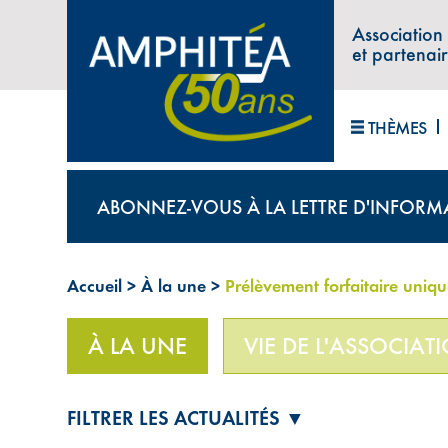
Association
et partenai
THÈMES
ABONNEZ-VOUS À LA LETTRE D'INFORM
Accueil
>
À la une
>
Prélèvement forfaitaire uniqu
À LA UNE
VIE DE L'ASSOCIAT
FILTRER LES ACTUALITÉS ▼