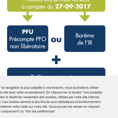
ir la navigation la plus adaptée à vos besoins, nous souhaitons utiliser
ce site avec votre consentement. En cliquant sur le bouton "Les accepter
tez le dépôt de l’ensemble des cookies, utilisés par notre site internet,
 vie et des contrats de capitalisation à compter
l. Ces cookies servent à des fins de suivi statistiques et fonctionnement
es versées à compter du 27 septembre 2017.
éliorer votre visite sur notre site. Vous pouvez les refuser en cliquant
s uniquement" ou "Voir les préférences"