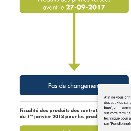
Afin de vous offr
des cookies sur 
tous", vous accep
Fiscalité des produits des contrats d’assurance
sur votre termina
er
du 1
janvier 2018 pour les produits des prim
technique pour am
sur "Fonctionnel