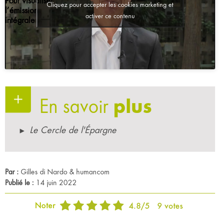
Pour visualiser
Cliquez pour accepter les cookies marketing et
l’émission
activer ce contenu
intégrale
En savoir
plus
Le Cercle de l'Épargne
Par :
Gilles di Nardo & humancom
Publié le :
14 juin 2022
Noter
4.8
/
5
9
votes