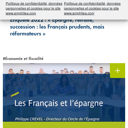
Politique de confidentialité, données
Politique de confidentialité, données
personnelles et cookies pour le site
personnelles et cookies pour le site
Cercle de l'Épargne/AMPHITÉA
www.amphitea.com
www.amphitea.com
Enquête 2022 : « Épargne, retraite,
succession : les Français prudents, mais
réformateurs »
#Économie et fiscalité