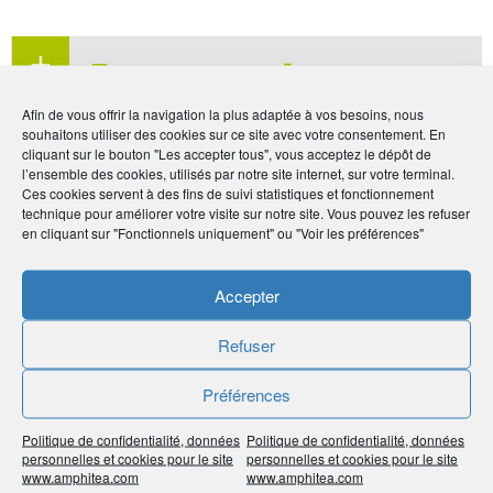
En savoir
plus
Afin de vous offrir la navigation la plus adaptée à vos besoins, nous
Consulter le site AG2R LA MONDIALE
souhaitons utiliser des cookies sur ce site avec votre consentement. En
cliquant sur le bouton "Les accepter tous", vous acceptez le dépôt de
l’ensemble des cookies, utilisés par notre site internet, sur votre terminal.
Ces cookies servent à des fins de suivi statistiques et fonctionnement
technique pour améliorer votre visite sur notre site. Vous pouvez les refuser
Par :
La rédaction
en cliquant sur "Fonctionnels uniquement" ou "Voir les préférences"
Publié le :
16 juin 2021
Accepter
Noter
5
/
5
1
vote
Refuser
Imprimer
Préférences
Partager
Politique de confidentialité, données
Politique de confidentialité, données
personnelles et cookies pour le site
personnelles et cookies pour le site
À voir sur
le même
www.amphitea.com
www.amphitea.com