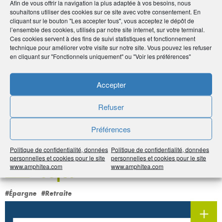
Afin de vous offrir la navigation la plus adaptée à vos besoins, nous
souhaitons utiliser des cookies sur ce site avec votre consentement. En
cliquant sur le bouton "Les accepter tous", vous acceptez le dépôt de
Par :
Le Cercle de l'Épargne
l’ensemble des cookies, utilisés par notre site internet, sur votre terminal.
Publié le :
10 mai 2021
Ces cookies servent à des fins de suivi statistiques et fonctionnement
technique pour améliorer votre visite sur notre site. Vous pouvez les refuser
en cliquant sur "Fonctionnels uniquement" ou "Voir les préférences"
Noter
0
/
5
0
votes
Accepter
Imprimer
Refuser
Partager
Préférences
À voir sur
le même
Politique de confidentialité, données
Politique de confidentialité, données
personnelles et cookies pour le site
personnelles et cookies pour le site
sujet
www.amphitea.com
www.amphitea.com
#Épargne
#Retraite