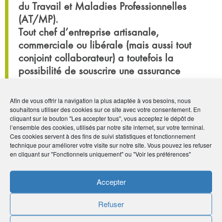
du Travail et Maladies Professionnelles
(AT/MP).
Tout chef d’entreprise artisanale,
commerciale ou libérale (mais aussi tout
conjoint collaborateur) a toutefois la
possibilité de souscrire une assurance
volontaire et individuelle contre ce risque
AT/MP.
Afin de vous offrir la navigation la plus adaptée à vos besoins, nous
Souscrire cette assurance, moyennant une
souhaitons utiliser des cookies sur ce site avec votre consentement. En
cliquant sur le bouton "Les accepter tous", vous acceptez le dépôt de
cotisation reprenant à risques équivalents et
l’ensemble des cookies, utilisés par notre site internet, sur votre terminal.
activité équivalente le taux pratiqué pour
Ces cookies servent à des fins de suivi statistiques et fonctionnement
technique pour améliorer votre visite sur notre site. Vous pouvez les refuser
un salarié, peut donc s’avérer fort utile.
en cliquant sur "Fonctionnels uniquement" ou "Voir les préférences"
Accepter
Reconduction de la prime
exceptionnelle de pouvoir d’achat
Refuser