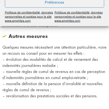
Le dispositif de prime exceptionnelle de pouvoir d’achat
Préférences
(PEPA) de fin d’année est reconduit, au bénéfice des salariés.
Politique de confidentialité, données
Politique de confidentialité, données
L’exonération de toutes cotisations et d’impôts est cependant
personnelles et cookies pour le site
personnelles et cookies pour le site
subordonnée à la mise en place par l’entreprise d’un accord
www.amphitea.com
www.amphitea.com
d’intéressement, sauf exceptions.
Autres mesures
Quelques mesures nécessitent une attention particulière, voire
un recours au conseil pour en mesurer les effets :
– évolution des modalités de calcul et de versement des
indemnités journalières maladie ;
– nouvelle règles de cumul de revenus en cas de perception
d’indemnités journalières en cumul emploi-retraite ;
– nouvelle définition de la pension d’invalidité et nouvelles
règles de cumul de revenus ;
– revalorisation des prestations sociales et des pensions.