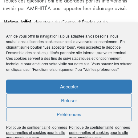
Toutes ces questions ont été abordées par les intervenants
invités par AMPHITÉA pour apporter leur éclairage avisé.
Jérôme Jaffré
, directeur du Centre d’Études et de
Connaissance sur l’Opinion Publique (CECOP), est revenu sur
Afin de vous offrir la navigation la plus adaptée à vos besoins, nous
les résultats de
l’enquête annuelle Cercle de
souhaitons utiliser des cookies sur ce site avec votre consentement. En
l’Épargne/AMPHITÉA
sur les Français, la retraite et
cliquant sur le bouton "Les accepter tous", vous acceptez le dépôt de
l’ensemble des cookies, utilisés par notre site internet, sur votre terminal.
l’épargne.
Ces cookies servent à des fins de suivi statistiques et fonctionnement
technique pour améliorer votre visite sur notre site. Vous pouvez les refuser
Philippe Crevel
, directeur du Cercle de l’Épargne, a pour sa
en cliquant sur "Fonctionnels uniquement" ou "Voir les préférences"
part délivré un message d’optimisme raisonnable en
énumérant quelques raisons d’espérer, qu’il s’agisse de
Accepter
retraite ou d’épargne.
Refuser
Deux professionnels adhérents AMPHITÉA,
Alexandre Viau
,
expert-comptable et
Marie Monmarché
, notaire, ont
Préférences
également apporté leur expérience de terrain. Le premier
pour insister sur la nécessité d’anticiper son bilan de retraite
Politique de confidentialité, données
Politique de confidentialité, données
personnelles et cookies pour le site
personnelles et cookies pour le site
et présenter le nouveau Plan d’Épargne Retraite, la seconde
www.amphitea.com
www.amphitea.com