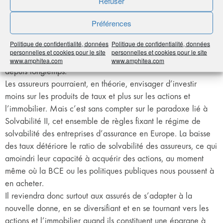
Refuser
légèrement positifs pendant quelque temps encore, du fait
notamment qu’ils gèrent un stock d’obligations anciennes.
Préférences
Mais avec un souci d’équité : il n’est plus envisageable de
Politique de confidentialité, données
Politique de confidentialité, données
faire bénéficier massivement de nouveaux venus des
personnelles et cookies pour le site
personnelles et cookies pour le site
rendements historiques liés aux assurés qui ont épargné
www.amphitea.com
www.amphitea.com
depuis longtemps.
Les assureurs pourraient, en théorie, envisager d’investir
moins sur les produits de taux et plus sur les actions et
l’immobilier. Mais c’est sans compter sur le paradoxe lié à
Solvabilité II, cet ensemble de règles fixant le régime de
solvabilité des entreprises d’assurance en Europe. La baisse
des taux détériore le ratio de solvabilité des assureurs, ce qui
amoindri leur capacité à acquérir des actions, au moment
même où la BCE ou les politiques publiques nous poussent à
en acheter.
Il reviendra donc surtout aux assurés de s’adapter à la
nouvelle donne, en se diversifiant et en se tournant vers les
actions et l’immobilier quand ils constituent une épargne à