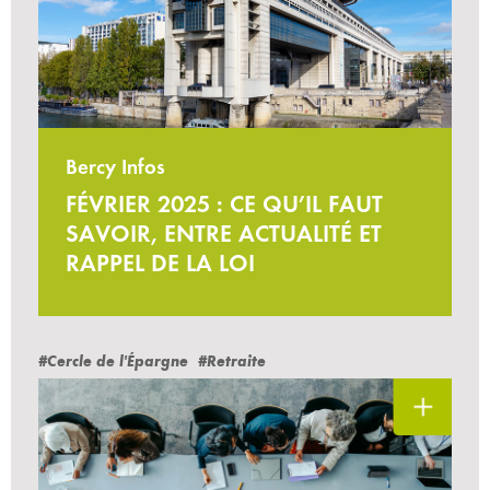
Bercy Infos
FÉVRIER 2025 : CE QU’IL FAUT
SAVOIR, ENTRE ACTUALITÉ ET
RAPPEL DE LA LOI
#Cercle de l'Épargne
#Retraite