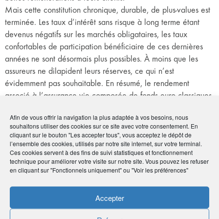
Mais cette constitution chronique, durable, de plus-values est
terminée. Les taux d’intérêt sans risque à long terme étant
devenus négatifs sur les marchés obligataires, les taux
confortables de participation bénéficiaire de ces dernières
années ne sont désormais plus possibles. À moins que les
assureurs ne dilapident leurs réserves, ce qui n’est
évidemment pas souhaitable. En résumé, le rendement
associé à l’assurance vie composée de fonds euro classiques
est appelé à baisser inexorablement.
Afin de vous offrir la navigation la plus adaptée à vos besoins, nous
souhaitons utiliser des cookies sur ce site avec votre consentement. En
Cela appelle-t-il des mesures correctives
cliquant sur le bouton "Les accepter tous", vous acceptez le dépôt de
brutales ? On pense notamment aux
l’ensemble des cookies, utilisés par notre site internet, sur votre terminal.
Ces cookies servent à des fins de suivi statistiques et fonctionnement
annonces faites par certains assureurs,
technique pour améliorer votre visite sur notre site. Vous pouvez les refuser
comme Générali ou Allianz, qui ont
en cliquant sur "Fonctionnels uniquement" ou "Voir les préférences"
quasiment programmé la fin de leurs
contrats en fonds euro…
Accepter
P. B. :
Les assureurs peuvent distribuer des rendements