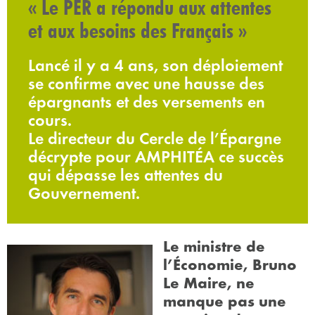
« Le PER a répondu aux attentes
et aux besoins des Français »
Lancé il y a 4 ans, son déploiement
se confirme avec une hausse des
épargnants et des versements en
cours.
Le directeur du Cercle de l’Épargne
décrypte pour AMPHITÉA ce succès
qui dépasse les attentes du
Gouvernement.
Le ministre de
l’Économie, Bruno
Le Maire, ne
manque pas une