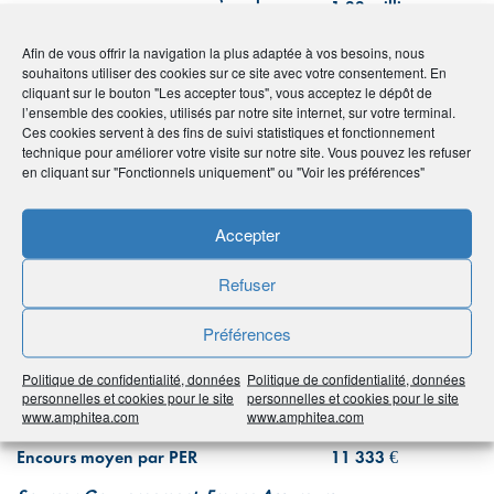
1,33 million
titres)
Afin de vous offrir la navigation la plus adaptée à vos besoins, nous
Encours total sur les PER (tous
85,00 milliards
souhaitons utiliser des cookies sur ce site avec votre consentement. En
confondus)
d’euros
cliquant sur le bouton "Les accepter tous", vous acceptez le dépôt de
l’ensemble des cookies, utilisés par notre site internet, sur votre terminal.
Encours sur les PER Individuel
58,9 milliards
Ces cookies servent à des fins de suivi statistiques et fonctionnement
technique pour améliorer votre visite sur notre site. Vous pouvez les refuser
(compartiment 1)
d’euros
en cliquant sur "Fonctionnels uniquement" ou "Voir les préférences"
Encours sur les PER entreprise
15,4 milliards
(compartiment 2)
d’euros
Accepter
Encours sur les PER obligatoire
10,7 milliards
Refuser
(compartiment 3)
d’euros
75,65 milliards
Préférences
Encours total sur les PER assurantiels
d’euros
Politique de confidentialité, données
Politique de confidentialité, données
9,35 milliards
personnelles et cookies pour le site
personnelles et cookies pour le site
Encours total sur les PER bancaires
www.amphitea.com
www.amphitea.com
d’euros
Encours moyen par PER
11 333 €