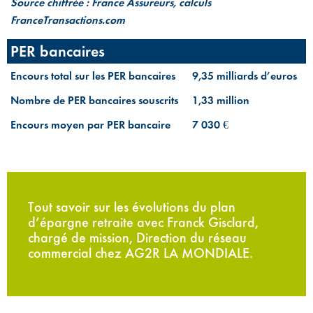
Source chiffrée : France Assureurs, calculs
FranceTransactions.com
PER bancaires
Encours total sur les PER bancaires
9,35 milliards d’euros
Nombre de PER bancaires souscrits
1,33 million
Encours moyen par PER bancaire
7 030 €
Tout savoir sur les évolutions du plan
d’épargne retraite avec Franck Gisclard,
chargé de mission, Direction du réseau
commercial chez AG2R LA MONDIALE.