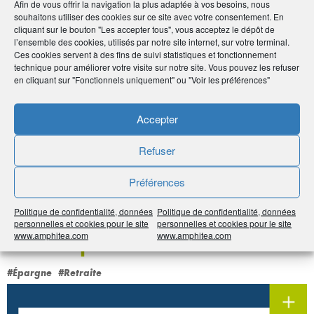
Afin de vous offrir la navigation la plus adaptée à vos besoins, nous
souhaitons utiliser des cookies sur ce site avec votre consentement. En
cliquant sur le bouton "Les accepter tous", vous acceptez le dépôt de
Par :
Le Cercle de l'Épargne
l’ensemble des cookies, utilisés par notre site internet, sur votre terminal.
Publié le :
9 avril 2024
Ces cookies servent à des fins de suivi statistiques et fonctionnement
technique pour améliorer votre visite sur notre site. Vous pouvez les refuser
en cliquant sur "Fonctionnels uniquement" ou "Voir les préférences"
Noter
0
/
5
0
votes
Accepter
Imprimer
Refuser
Partager
Préférences
À voir sur
le même
Politique de confidentialité, données
Politique de confidentialité, données
personnelles et cookies pour le site
personnelles et cookies pour le site
sujet
www.amphitea.com
www.amphitea.com
#Épargne
#Retraite