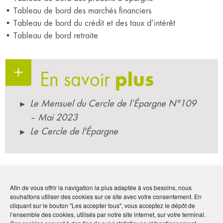
• Tableau de bord des marchés financiers
• Tableau de bord du crédit et des taux d’intérêt
• Tableau de bord retraite
En savoir
plus
Le Mensuel du Cercle de l’Épargne N°109
– Mai 2023
Le Cercle de l'Épargne
Par :
Le Cercle de l'Épargne
Publié le :
10 mai 2023
Afin de vous offrir la navigation la plus adaptée à vos besoins, nous
souhaitons utiliser des cookies sur ce site avec votre consentement. En
cliquant sur le bouton "Les accepter tous", vous acceptez le dépôt de
Noter
3.8
/
5
4
votes
l’ensemble des cookies, utilisés par notre site internet, sur votre terminal.