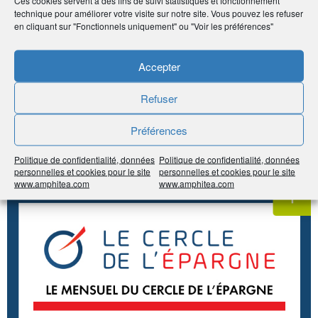
Ces cookies servent à des fins de suivi statistiques et fonctionnement
technique pour améliorer votre visite sur notre site. Vous pouvez les refuser
Imprimer
en cliquant sur "Fonctionnels uniquement" ou "Voir les préférences"
Partager
Accepter
À voir sur
le même
Refuser
sujet
Préférences
Politique de confidentialité, données
Politique de confidentialité, données
#Épargne
#Retraite
personnelles et cookies pour le site
personnelles et cookies pour le site
www.amphitea.com
www.amphitea.com