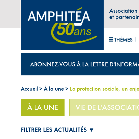
Association
et partenai
THÈMES
ABONNEZ-VOUS À LA LETTRE D'INFORM
Accueil
>
À la une
>
La protection sociale, un enje
À LA UNE
VIE DE L'ASSOCIAT
FILTRER LES ACTUALITÉS ▼