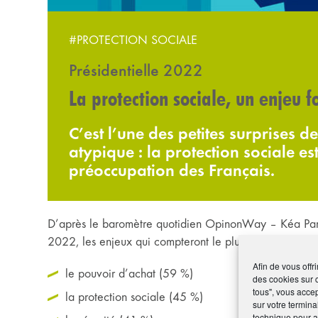
#PROTECTION SOCIALE
Présidentielle 2022
La protection sociale, un enjeu f
C’est l’une des petites surprises 
atypique : la protection sociale es
préoccupation des Français.
D’après le baromètre quotidien OpinonWay – Kéa Par
2022, les enjeux qui compteront le plus au moment de v
Afin de vous offr
le pouvoir d’achat (59 %)
des cookies sur 
tous", vous accep
la protection sociale (45 %)
sur votre termina
technique pour am