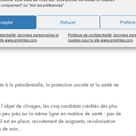
s uniquement" ou "Voir les préférences"
cepter
Refuser
Préfére
identialité, données personnelles et
Politique de confidentialité, données per
 site www.amphitea.com
cookies pour le site www.amphitea.com
 à la présidentielle, la protection sociale et la santé ne
t l’objet de clivages, les cinq candidats crédités des plus
 à peu près sur la même ligne en matière de santé : pas de
l est en place, recrutement de soignants, revalorisation
ts de soin…