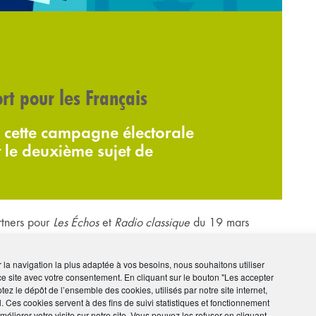
ort pour les Français
de cette campagne électorale
t le deuxième sujet de
tners pour
Les Échos
et
Radio classique
du 19 mars
oter au premier tour sont dans l’ordre décroissant :
ir la navigation la plus adaptée à vos besoins, nous souhaitons utiliser
ce site avec votre consentement. En cliquant sur le bouton "Les accepter
tez le dépôt de l’ensemble des cookies, utilisés par notre site internet,
l. Ces cookies servent à des fins de suivi statistiques et fonctionnement
éliorer votre visite sur notre site. Vous pouvez les refuser en cliquant