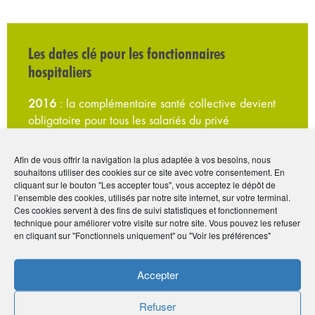
Les dates clé pour les fonctionnaires
hospitaliers
2016
: la complémentaire santé collective devient
obligatoire pour tous les salariés du privé
(entreprises et associations).
Afin de vous offrir la navigation la plus adaptée à vos besoins, nous
6 août 2019
: la loi de transformation de la fonction
souhaitons utiliser des cookies sur ce site avec votre consentement. En
cliquant sur le bouton "Les accepter tous", vous acceptez le dépôt de
publique prévoit l’extension de la protection sociale
l’ensemble des cookies, utilisés par notre site internet, sur votre terminal.
complémentaire à tous les agents de la fonction
Ces cookies servent à des fins de suivi statistiques et fonctionnement
publiques : fonction publique d’État, fonction
technique pour améliorer votre visite sur notre site. Vous pouvez les refuser
en cliquant sur "Fonctionnels uniquement" ou "Voir les préférences"
publique territoriale et fonction publique hospitalière.
17 février 2021
: une ordonnance impose la PSC à
Accepter
tous les employeurs publics.
Refuser
Novembre 2021 :
ouverture des négociations dans