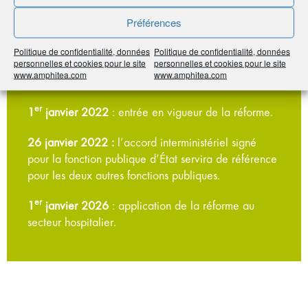
la fonction publique hospitalière sous l’égide du
Préférences
ministère des Solidarités et de la Santé, avec
notamment la mise en place d’un groupe de travail
Politique de confidentialité, données
Politique de confidentialité, données
personnelles et cookies pour le site
personnelles et cookies pour le site
issu du Conseil supérieur de la fonction publique
www.amphitea.com
www.amphitea.com
hospitalière.
er
1
janvier 2022
: entrée en vigueur de la réforme.
26 janvier 2022 :
l’accord interministériel signé
pour la fonction publique d’État servira de référence
pour les deux autres fonctions publiques.
er
1
janvier 2026
: application de la réforme au
secteur hospitalier.