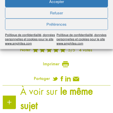
Accepter
La Fondation AG2R LA MONDIALE
Présentation des structures aidées
Refuser
Préférences
Par :
AMPHITEA / AG2R LA MONDIALE
Politique de confidentialité, données
Politique de confidentialité, données
Publié le :
16 juin 2020
personnelles et cookies pour le site
personnelles et cookies pour le site
www.amphitea.com
www.amphitea.com
Noter
5
/
5
4
votes
Imprimer
Partager
À voir sur
le même
sujet