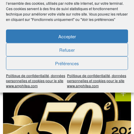
Noter
5
/
5
1
vote
l’ensemble des cookies, utilisés par notre site internet, sur votre terminal.
Ces cookies servent à des fins de suivi statistiques et fonctionnement
technique pour améliorer votre visite sur notre site. Vous pouvez les refuser
Imprimer
en cliquant sur "Fonctionnels uniquement" ou "Voir les préférences"
Partager
Accepter
À voir sur
le même
Refuser
Préférences
sujet
Politique de confidentialité, données
Politique de confidentialité, données
personnelles et cookies pour le site
personnelles et cookies pour le site
#Vie de l'Association
www.amphitea.com
www.amphitea.com