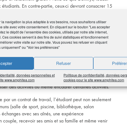
 étudiants. En contre-partie, ceux-ci devront consacrer 15
ois) aux résidents.
hanges intergénérationnels enrichissants pour tous.
ir la navigation la plus adaptée à vos besoins, nous souhaitons utiliser
ce site avec votre consentement. En cliquant sur le bouton "Les accepter
e
tez le dépôt de l’ensemble des cookies, utilisés par notre site internet,
es. Pour la 7
édition de cette opération qui connait un
l. Ces cookies servent à des fins de suivi statistiques et fonctionnement
 loger dans 34 résidences, principalement situées dans les
éliorer votre visite sur notre site. Vous pouvez les refuser en cliquant
ouse, Metz, Nancy, Marseille, Cherbourg, Quimper, Sens,
s uniquement" ou "Voir les préférences"
Cahors et Alès.
cepter
Refuser
Préfére
identialité, données personnelles et
Politique de confidentialité, données per
ents peuvent être utilisées pour échanger avec eux, les
 site www.amphitea.com
cookies pour le site www.amphitea.com
er des activités ou même encadrer certaines activités.
e par un contrat de travail, l’étudiant peut non seulement
ns (salle de sport, piscine, bibliothèque, salon
 les échanges avec ses aînés, une expérience
 en couple, recevoir ses amis et sa famille et même venir