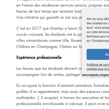
en France des résidences services seniors, propose aux
heures de leur temps par semaine (soit 59 heures par m
Une initiative qui garantit un toit aux jeunes et des éc
Afin de vous offr
des cookies sur 
tous", vous accep
C’est en 2017 que Domitys a lancé Génération Part’âg
sur votre termina
succès croissant, les étudiants ont la possibilité de se
technique pour am
villes universitaires comme Lille, Rouen, Brest, Mulh
sur "Fonctionnel
Châlons en Champagne, Chalon sur Saône, ou encore 
Ac
Expérience professionnelle
Politique de conf
Les heures que les étudiants doivent consacrer aux résid
cookies pour le
accompagner lors de sorties, partager des repas, organis
En occupant la fonction d’assistant animation, formalisé
profiter d’un appartement, mais aussi des espaces commu
multimédia…). Il acquiert, à travers les rencontres et
professionnelle enrichissante à valoriser. Il peut vivre