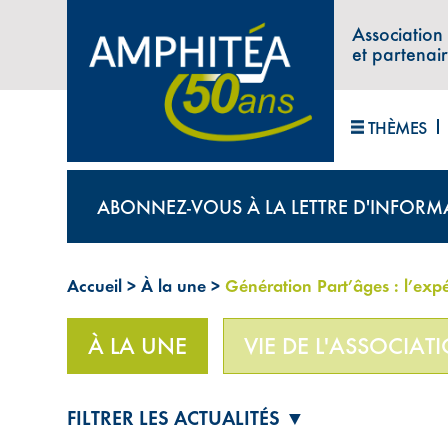
Association
et partenai
THÈMES
ABONNEZ-VOUS À LA LETTRE D'INFORM
Accueil
>
À la une
>
Génération Part’âges : l’expé
À LA UNE
VIE DE L'ASSOCIAT
FILTRER LES ACTUALITÉS ▼