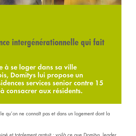
nce intergénérationnelle qui fait
e à se loger dans sa ville
ois, Domitys lui propose un
idences services senior contre 15
à consacrer aux résidents.
ville qu’on ne connaît pas et dans un logement dont la
pé et totalement gratuit : voilà ce que Domitys, leader