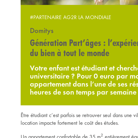
#PARTENAIRE AG2R LA MONDIALE
Domitys
Génération Part’âges : l’expérie
du bien à tout le monde
Votre enfant est étudiant et cherch
universitaire ? Pour 0 euro par m
appartement dans l’une de ses rés
heures de son temps par semaine 
Être étudiant c’est parfois se retrouver seul dans une 
location impacte fortement le coût des études.
2
Un appartement confortable de 35 m
entièrement équi