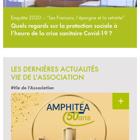
Enquête 2020 – “Les Français, l’épargne et la retraite”
Quels regards sur la protection sociale à
l’heure de la crise sanitaire Covid-19 ?
LES DERNIÈRES ACTUALITÉS
VIE DE L'ASSOCIATION
#Vie de l'Association