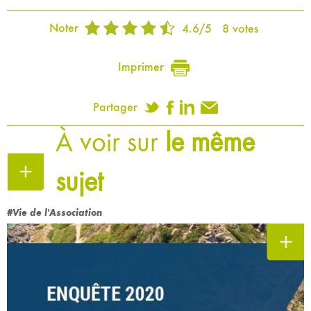
Noter
4.6
/
5
8
votes
Imprimer
Partager
À voir sur
le même
sujet
#Vie de l'Association