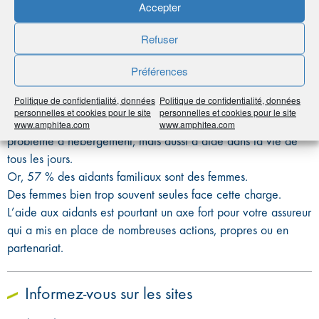
Accepter
Refuser
Zoom sur l’aide aux aidants
Préférences
S’il y a actuellement en France 2,5 millions de seniors en
Politique de confidentialité, données
Politique de confidentialité, données
perte de capacités, ce chiffre pourrait passer à 4 millions en
personnelles et cookies pour le site
personnelles et cookies pour le site
2050. Cette explosion de la perte d’autonomie pose un
www.amphitea.com
www.amphitea.com
problème d’hébergement, mais aussi d’aide dans la vie de
tous les jours.
Or, 57 % des aidants familiaux sont des femmes.
Des femmes bien trop souvent seules face cette charge.
L’aide aux aidants est pourtant un axe fort pour votre assureur
qui a mis en place de nombreuses actions, propres ou en
partenariat.
Informez-vous sur les sites