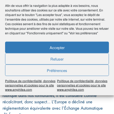
Afin de vous offrir la navigation la plus adaptée à vos besoins, nous
financement du terrorisme, nous devons pouvoir identifier les
souhaitons utiliser des cookies sur ce site avec votre consentement. En
personnes à risques et voire même dans certains cas les
cliquant sur le bouton "Les accepter tous", vous acceptez le dépôt de
signaler aux autorités. Cela nous oblige à classifier ces
l’ensemble des cookies, utilisés par notre site internet, sur votre terminal.
Ces cookies servent à des fins de suivi statistiques et fonctionnement
risques et à appliquer des niveaux de vigilance.
technique pour améliorer votre visite sur notre site. Vous pouvez les refuser
Par exemple, les personnes politiquement exposées doivent
en cliquant sur "Fonctionnels uniquement" ou "Voir les préférences"
faire l’objet d’une attention particulière dans le cadre de la
lutte anti blanchiment…
Accepter
Concernant la fraude fiscale, la loi FICOVIE applicable
depuis 2016 nous oblige à déclarer chaque mois au fisc
Refuser
français tous les contrats souscrits ou dénoués, sous peine
d’amende pour défaut d’information…
Préférences
FATCA est un autre règlement fiscal qui nous impose de
Politique de confidentialité, données
Politique de confidentialité, données
déclarer aux États-Unis nos clients américains et les contrats
personnelles et cookies pour le site
personnelles et cookies pour le site
qu’ils détiennent. Si l’un d’eux ne renseigne pas cette
www.amphitea.com
www.amphitea.com
rubrique dans nos formulaires, il est considéré comme
récalcitrant, donc suspect… L’Europe a décliné une
réglementation équivalente avec l’Échange Automatique