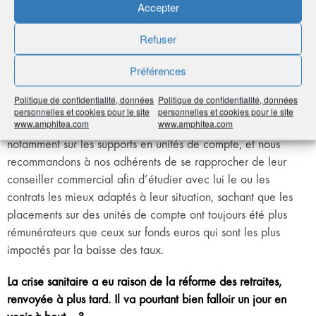
Accepter
savoir que les épargnants veulent conserver l’épargne dont
le capital est mobilisable à tout moment. Face à la baisse des
Refuser
taux, la sécurité est privilégiée avant le rendement, car
l’épargnant peut perdre en pouvoir d’achat si l’inflation est
Préférences
supérieure au rendement.
Politique de confidentialité, données
Politique de confidentialité, données
Les mentalités face à la prise de risque évoluent lentement,
personnelles et cookies pour le site
personnelles et cookies pour le site
www.amphitea.com
www.amphitea.com
mais les solutions d’investissements sont nombreuses
notamment sur les supports en unités de compte, et nous
recommandons à nos adhérents de se rapprocher de leur
conseiller commercial afin d’étudier avec lui le ou les
contrats les mieux adaptés à leur situation, sachant que les
placements sur des unités de compte ont toujours été plus
rémunérateurs que ceux sur fonds euros qui sont les plus
impactés par la baisse des taux.
La crise sanitaire a eu raison de la réforme des retraites,
renvoyée à plus tard. Il va pourtant bien falloir un jour en