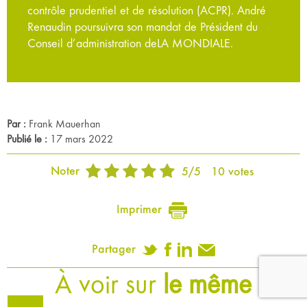
contrôle prudentiel et de résolution (ACPR). André
Renaudin poursuivra son mandat de Président du
Conseil d’administration deLA MONDIALE.
Par :
Frank Mauerhan
Publié le :
17 mars 2022
Noter
5
/
5
10
votes
Imprimer
Partager
À voir sur
le même