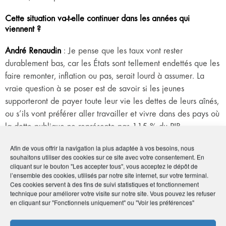
Cette situation va-t-elle continuer dans les années qui
viennent ?
André Renaudin
: Je pense que les taux vont rester
durablement bas, car les États sont tellement endettés que les
faire remonter, inflation ou pas, serait lourd à assumer. La
vraie question à se poser est de savoir si les jeunes
supporteront de payer toute leur vie les dettes de leurs aînés,
ou s’ils vont préférer aller travailler et vivre dans des pays où
la dette publique ne représente pas 115 % du PIB…
Comment a réagi AMPHITÉA à cet environnement
Afin de vous offrir la navigation la plus adaptée à vos besoins, nous
souhaitons utiliser des cookies sur ce site avec votre consentement. En
exceptionnel des taux bas ?
cliquant sur le bouton "Les accepter tous", vous acceptez le dépôt de
l’ensemble des cookies, utilisés par notre site internet, sur votre terminal.
Pierre Geirnaert
: AMPHITÉA donne sur son site des
Ces cookies servent à des fins de suivi statistiques et fonctionnement
informations et quelques conseils de souscription de contrats
technique pour améliorer votre visite sur notre site. Vous pouvez les refuser
en cliquant sur "Fonctionnels uniquement" ou "Voir les préférences"
d’épargne en fonction de critères propres à ses adhérents,
tels que l’âge, la durée d’épargne, etc. En priorité, il faut