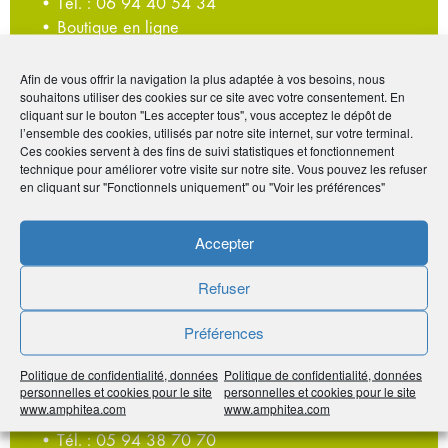
• Tél. : 06 94 40 54 34
• Boutique en ligne
• Suivez-vous sur
Facebook
• Suivez-vous sur
Instagram
Afin de vous offrir la navigation la plus adaptée à vos besoins, nous
souhaitons utiliser des cookies sur ce site avec votre consentement. En
• Suivez-vous sur
TikTok
cliquant sur le bouton "Les accepter tous", vous acceptez le dépôt de
l’ensemble des cookies, utilisés par notre site internet, sur votre terminal.
Ces cookies servent à des fins de suivi statistiques et fonctionnement
technique pour améliorer votre visite sur notre site. Vous pouvez les refuser
en cliquant sur "Fonctionnels uniquement" ou "Voir les préférences"
Accepter
Solam
Spécialisée dans la production de produits laitiers et
Refuser
jus de fruits frais
Préférences
La Carapa
3205, avenue de la Laitière
Politique de confidentialité, données
Politique de confidentialité, données
personnelles et cookies pour le site
personnelles et cookies pour le site
97355 Macouria
www.amphitea.com
www.amphitea.com
• Tél. : 05 94 38 70 70