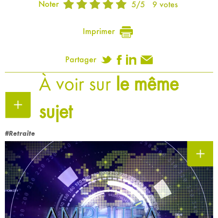
Noter
5
/
5
9
votes
Imprimer
Partager
À voir sur
le même
sujet
#Retraite