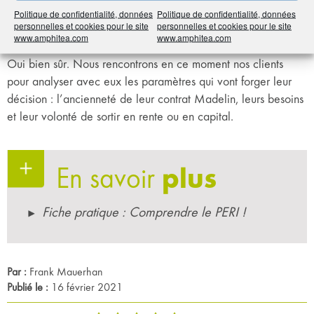
de l’arbitrage que vous proposez à vos
Politique de confidentialité, données
Politique de confidentialité, données
personnelles et cookies pour le site
personnelles et cookies pour le site
clients ?
www.amphitea.com
www.amphitea.com
Oui bien sûr. Nous rencontrons en ce moment nos clients
pour analyser avec eux les paramètres qui vont forger leur
décision : l’ancienneté de leur contrat Madelin, leurs besoins
et leur volonté de sortir en rente ou en capital.
En savoir
plus
Fiche pratique : Comprendre le PERI !
Par :
Frank Mauerhan
Publié le :
16 février 2021