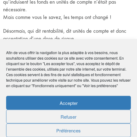
qu’induisent les fonds en unités de compte n’était pas
nécessaire.
Mais comme vous le savez, les temps ont changé !
Désormais, qui dit rentabilité, dit unités de compte et donc
acceptation d’une dose de risque.
Le fait que le dispositif PERI ne permette pas de garantir un
Afin de vous offrir la navigation la plus adaptée à vos besoins, nous
taux de rémunération minimum n’est pas un frein pour nos
souhaitons utiliser des cookies sur ce site avec votre consentement. En
concitoyens.
cliquant sur le bouton "Les accepter tous", vous acceptez le dépôt de
l’ensemble des cookies, utilisés par notre site internet, sur votre terminal.
Ces cookies servent à des fins de suivi statistiques et fonctionnement
Ceci dit, il existe une limite à ce transfert du Madelin vers le
technique pour améliorer votre visite sur notre site. Vous pouvez les refuser
PERI : il n’est pas judicieux de transformer un “vieux”
en cliquant sur "Fonctionnels uniquement" ou "Voir les préférences"
Madelin, ouvert à une époque où ce type de contrat
bénéficiait d’un taux technique élevé, autrement dit d’un taux
Accepter
minimum de rendement garanti autour de 2,5 à 3 %. Dans ce
cas, il vaut mieux garder ce contrat et le compléter
Refuser
éventuellement avec un PERI.
Préférences
Cette limite fait donc partie intégrante