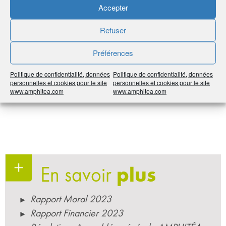
Accepter
COLLÈGE ASSUREUR
Sylvie Barthen
Refuser
Pierre Geirnaert
Véronique Poncin
Préférences
Amaury de Préville
Arnaud Vandecasteele
Politique de confidentialité, données
Politique de confidentialité, données
personnelles et cookies pour le site
personnelles et cookies pour le site
www.amphitea.com
www.amphitea.com
En savoir
plus
Rapport Moral 2023
Rapport Financier 2023