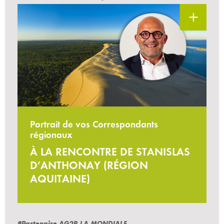
Portrait de vos Correspondants
régionaux
À LA RENCONTRE DE STANISLAS
D’ANTHONAY (RÉGION
AQUITAINE)
#Partenaire AG2R LA MONDIALE