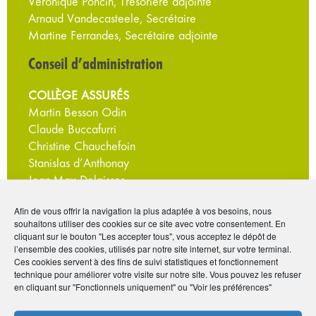
Véronique Poncin, Trésorière adjointe
Arnaud Vandecasteele, Secrétaire
Martine Ferrandes, Secrétaire adjointe
Conseil d’administration
COLLÈGE ASSURÉS
Martin Besson Odin
Claude Buccafurri
Christine Chauchefoin
Stanislas d’Anthonay
Jean-Max Delaisser
Luc Duncombe
Afin de vous offrir la navigation la plus adaptée à vos besoins, nous
Martine Ferrandes
souhaitons utiliser des cookies sur ce site avec votre consentement. En
Géraldine Gien
cliquant sur le bouton "Les accepter tous", vous acceptez le dépôt de
Valérie Goethals
l’ensemble des cookies, utilisés par notre site internet, sur votre terminal.
Ces cookies servent à des fins de suivi statistiques et fonctionnement
Marie-Christine Hervé
technique pour améliorer votre visite sur notre site. Vous pouvez les refuser
Matthieu Rouppert
en cliquant sur "Fonctionnels uniquement" ou "Voir les préférences"
Carole Verhoeven