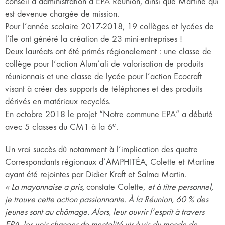
conseil d’administration d’EPA Réunion, ainsi que Martine qui
est devenue chargée de mission.
Pour l’année scolaire 2017-2018, 19 collèges et lycées de
l’île ont généré la création de 23 mini-entreprises !
Deux lauréats ont été primés régionalement : une classe de
collège pour l’action Alum’ali de valorisation de produits
réunionnais et une classe de lycée pour l’action Ecocraft
visant à créer des supports de téléphones et des produits
dérivés en matériaux recyclés.
En octobre 2018 le projet “Notre commune EPA” a débuté
e
avec 5 classes du CM1 à la 6
.
Un vrai succès dû notamment à l’implication des quatre
Correspondants régionaux d’AMPHITÉA, Colette et Martine
ayant été rejointes par Didier Kraft et Salma Martin.
« La mayonnaise a pris,
constate Colette,
et à titre personnel,
je trouve cette action passionnante. À la Réunion, 60 % des
jeunes sont au chômage. Alors, leur ouvrir l’esprit à travers
EPA, les voir changer de mentalité vis-à-vis du monde de