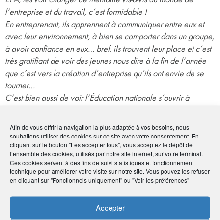
l’entreprise et du travail, c’est formidable !
En entreprenant, ils apprennent à communiquer entre eux et
avec leur environnement, à bien se comporter dans un groupe,
à avoir confiance en eux… bref, ils trouvent leur place et c’est
très gratifiant de voir des jeunes nous dire à la fin de l’année
que c’est vers la création d’entreprise qu’ils ont envie de se
tourner…
C’est bien aussi de voir l’Éducation nationale s’ouvrir à
l’entreprenariat sous l’impulsion du Rectorat. C’est l’avenir
!
Par ailleurs,
ce partenariat avec EPA permet aussi à
Afin de vous offrir la navigation la plus adaptée à vos besoins, nous
AMPHITÉA de se faire connaître en tant qu’association
souhaitons utiliser des cookies sur ce site avec votre consentement. En
cliquant sur le bouton "Les accepter tous", vous acceptez le dépôt de
solidaire, militante et apolitique. »
l’ensemble des cookies, utilisés par notre site internet, sur votre terminal.
Ces cookies servent à des fins de suivi statistiques et fonctionnement
technique pour améliorer votre visite sur notre site. Vous pouvez les refuser
en cliquant sur "Fonctionnels uniquement" ou "Voir les préférences"
Le partenariat AMPHITÉA /
Accepter