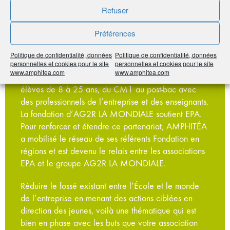
EPA
Refuser
La Fédération Entreprendre Pour Apprendre (EPA)
Préférences
regroupe 20 associations qui partagent le même
but : favoriser l’esprit d’entreprendre des jeunes et
Politique de confidentialité, données
Politique de confidentialité, données
personnelles et cookies pour le site
personnelles et cookies pour le site
développer leurs compétences entrepreneuriales.
www.amphitea.com
www.amphitea.com
Dans toute la France le réseau accompagne les
élèves de 8 à 25 ans, du CM1 au post-bac avec
des professionnels de l’entreprise et des enseignants.
La fondation d’AG2R LA MONDIALE soutient EPA.
Pour renforcer et étendre ce partenariat, AMPHITÉA
a mobilisé le réseau de ses référents Fondation en
régions et est devenu le relais entre les associations
EPA et le groupe AG2R LA MONDIALE.
Réduire le fossé existant entre l’École et le monde
de l’entreprise en menant des actions ciblées en
direction des jeunes, voilà une thématique qui est
bien en phase avec les buts que votre association