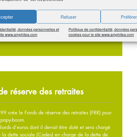
cepter
Refuser
Préfére
véritable épargne retraite en prévoyant des fonds de
identialité, données personnelles et
Politique de confidentialité, données per
 site www.amphitea.com
cookies pour le site www.amphitea.com
nce politique.
e réserve des retraites
99 crée le Fonds de réserve des retraites (FRR) pour
u papy-boom.
iards d’euros dont il devait être doté et sera chargé
 la dette sociale (Cades) en charge de la dette de