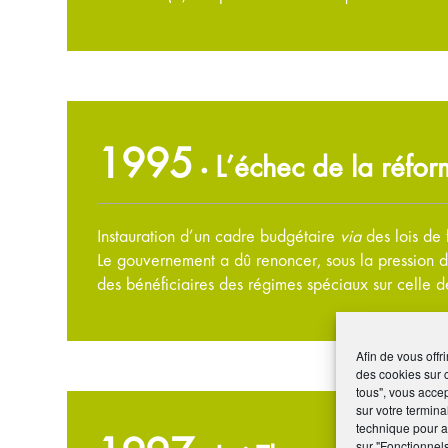
1995
L’échec de la réfo
•
Instauration d’un cadre budgétaire
via
des lois de 
Le gouvernement a dû renoncer, sous la pression de 
des bénéficiaires des régimes spéciaux sur celle de
Afin de vous offr
des cookies sur 
tous", vous accep
sur votre termina
technique pour am
sur "Fonctionnel