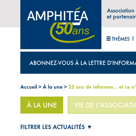
Association
et partenai
THÈMES
ABONNEZ-VOUS À LA LETTRE D'INFORM
Accueil
>
À la une
>
25 ans de réformes… et ce n’e
À LA UNE
VIE DE L'ASSOCIAT
FILTRER LES ACTUALITÉS ▼